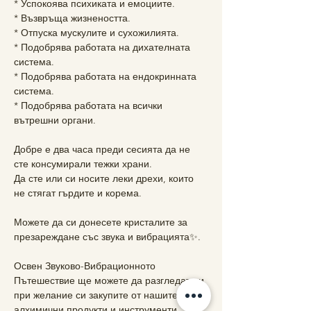
* Успокоява психиката и емоциите.
* Възвръща жизнеността.
* Отпуска мускулите и сухожилията.
* Подобрява работата на дихателната 
система.
* Подобрява работата на ендокринната 
система.
* Подобрява работата на всички 
вътрешни органи.
Добре е два часа преди сесията да не 
сте консумирали тежки храни.
Да сте или си носите леки дрехи, които 
не стягат гърдите и корема.
Можете да си донесете кристалите за 
презареждане със звука и вибрацията✨.
Освен Звуково-Вибрационното 
Пътешествие ще можете да разгледате и 
при желание си закупите от нашите 
алхимични продукти и инструменти.