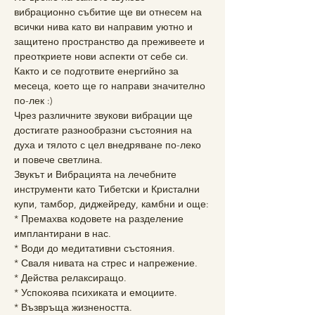
вибрационно събитие ще ви отнесем на 
всички нива като ви направим уютно и 
защитено пространство да преживеете и 
преоткриете нови аспекти от себе си. 
Както и се подготвите енергийно за 
месеца, което ще го направи значително 
по-лек :)
Чрез различните звукови вибрации ще 
достигате разнообразни състояния на 
духа и тялото с цел внедряване по-леко 
и повече светлина.
Звукът и Вибрацията на лечебните 
инструменти като Тибетски и Кристални 
купи, тамбор, диджейреду, камбни и още:
* Премахва кодовете на разделение 
имплантирани в нас.
* Води до медитативни състояния.
* Сваля нивата на стрес и напрежение.
* Действа релаксиращо.
* Успокоява психиката и емоциите.
* Възвръща жизнеността.