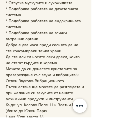
* Отпуска мускулите и сухожилията.
* Подобрява работата на дихателната 
система.
* Подобрява работата на ендокринната 
система.
* Подобрява работата на всички 
вътрешни органи.
Добре е два часа преди сесията да не 
сте консумирали тежки храни.
Да сте или си носите леки дрехи, които 
не стягат гърдите и корема.
Можете да си донесете кристалите за 
презареждане със звука и вибрацита✨.
Освен Звуково-Вибрационното 
Пътешествие ще можете да разгледате и 
при желание си закупите от нашите 
алхимични продукти и инструменти.
Къде: ул. Косово Поле 11 и Златни Врата 
(близо до Южен Парк)
Цена 50лв, места 16