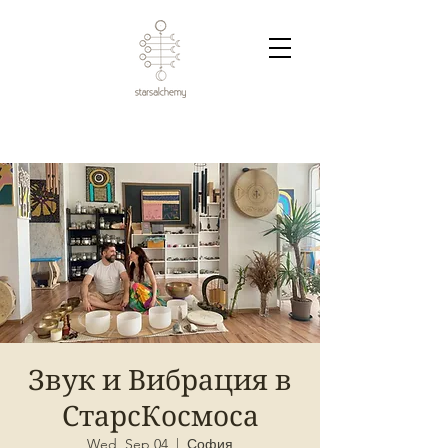
Звук и Вибрация в
СтарсКосмоса
Wed, Sep 04
  |  
София