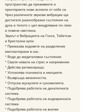
пространство да преживеете и 
преоткриете нови аспекти от себе си. 
Чрез различните звукови вибрации ще 
достигате разнообразни състояния на 
духа и тялото с цел внедряване по-леко 
и повече светлина.
Звукът и Вибрацията на Гонга, Тибетски 
и Кристални купи:
* Премахва кодовете на разделение 
имплантирани в нас.
* Води до медитативни състояния.
* Сваля нивата на стрес и напрежение.
* Действа релаксиращо.
* Успокоява психиката и емоциите.
* Възвръща жизнеността.
* Отпуска мускулите и сухожилията.
* Подобрява работата на дихателната 
система.
* Подобрява работата на ендокринната 
система.
* Подобрява работата на всички 