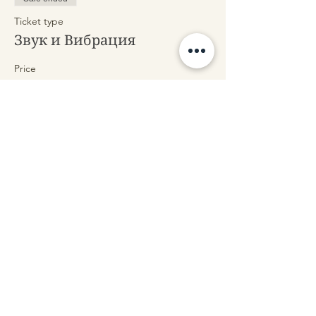
Ticket type
Звук и Вибрация
Price
BGN 44.00
+BGN 1.10 ticket service fee
Share this event
Contact us