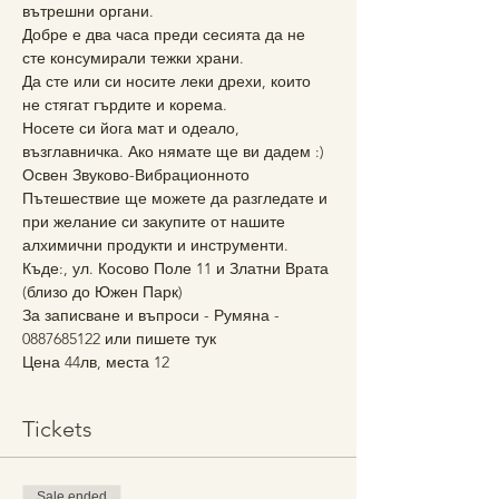
вътрешни органи.
Добре е два часа преди сесията да не 
сте консумирали тежки храни.
Да сте или си носите леки дрехи, които 
не стягат гърдите и корема.
Носете си йога мат и одеало, 
възглавничка. Ако нямате ще ви дадем :)
Освен Звуково-Вибрационното 
Пътешествие ще можете да разгледате и 
при желание си закупите от нашите 
алхимични продукти и инструменти.
Къде:, ул. Косово Поле 11 и Златни Врата 
(близо до Южен Парк)
За записване и въпроси - Румяна - 
0887685122 или пишете тук
Цена 44лв, места 12
Tickets
Sale ended