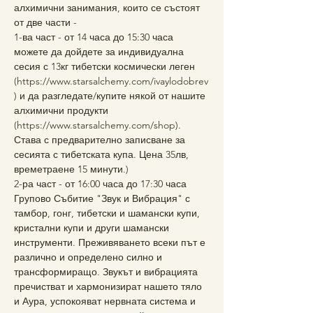
алхимични занимания, които се състоят 
от две части - 
1-ва част - от 14 часа до 15:30 часа 
можете да дойдете за индивидуална 
сесия с 13кг тибетски космически леген 
(https://www.starsalchemy.com/ivaylodobrev
) и да разгледате/купите някой от нашите 
алхимични продукти 
(https://www.starsalchemy.com/shop). 
Става с предварително записване за 
сесията с тибетската купа. Цена 35лв, 
времетраене 15 минути.)
2-ра част - от 16:00 часа до 17:30 часа 
Групово Събитие "Звук и Вибрация" с 
тамбор, гонг, тибетски и шамански купи, 
кристални купи и други шамански 
инструменти. Преживяването всеки път е 
различно и определено силно и 
трансформиращо. Звукът и вибрацията 
пречистват и хармонизират нашето тяло 
и Аура, успокояват нервната система и 