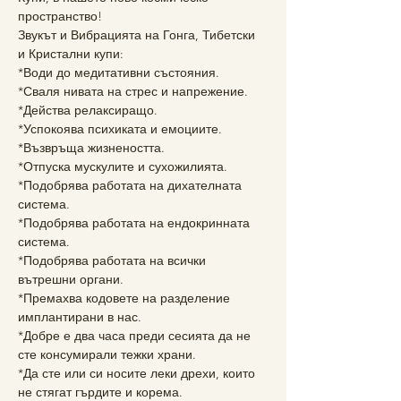
пространство!
Звукът и Вибрацията на Гонга, Тибетски 
и Кристални купи:
*Води до медитативни състояния.
*Сваля нивата на стрес и напрежение.
*Действа релаксиращо.
*Успокоява психиката и емоциите.
*Възвръща жизнеността.
*Отпуска мускулите и сухожилията.
*Подобрява работата на дихателната 
система.
*Подобрява работата на ендокринната 
система.
*Подобрява работата на всички 
вътрешни органи.
*Премахва кодовете на разделение 
имплантирани в нас.
*Добре е два часа преди сесията да не 
сте консумирали тежки храни.
*Да сте или си носите леки дрехи, които 
не стягат гърдите и корема.