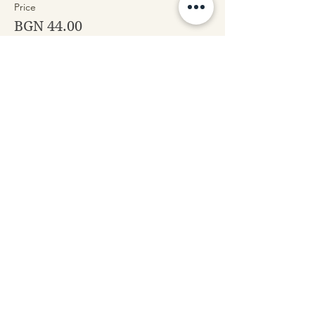
Price
BGN 44.00
+BGN 1.10 ticket service fee
Share this event
Contact us