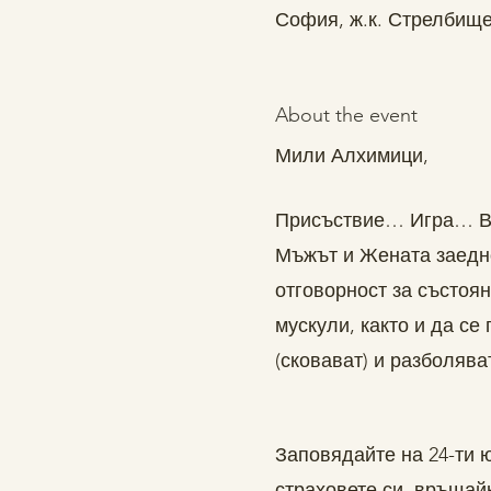
София, ж.к. Стрелбище
About the event
Мили Алхимици,
Присъствие… Игра… В с
Мъжът и Жената заедно
отговорност за състоян
мускули, както и да се
(сковават) и разболяв
Заповядайте на 24-ти ю
страховете си, връщай