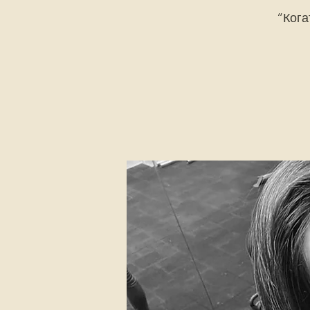
“Кога