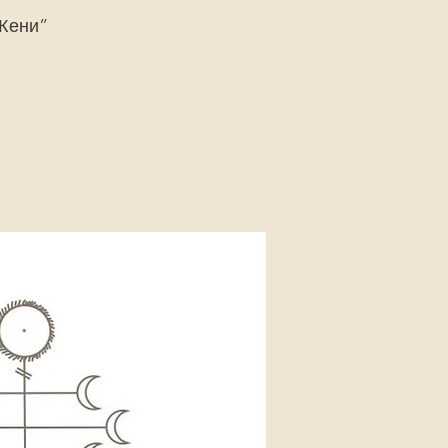
 Жени”