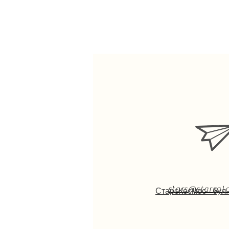
stars@starsa
СтарсКосмос - бул.