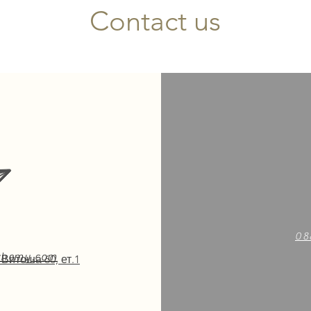
Contact us
08
lchemy.com
 Витоша 60, ет.1