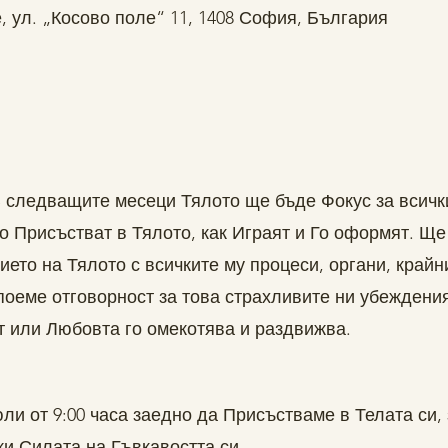
, ул. „Косово поле“ 11, 1408 София, България
ледващите месеци Тялото ще бъде Фокус за всички
 Присъстват в Тялото, как Играят и Го оформят. Ще
ието на Тялото с всичките му процеси, органи, крайн
 поеме отговорност за това страхливите ни убеждени
ат или Любовта го омекотява и раздвижва.
ли от 9:00 часа заедно да Присъстваме в Телата си,
ки Силата на Гъвкавостта си.