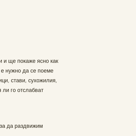
 и ще покаже ясно как
 е нужно да се поеме
ици, стави, сухожилия,
я ли го отслабват
 за да раздвижим