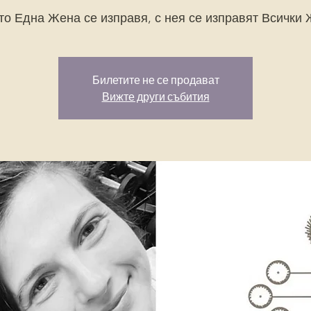
то Една Жена се изправя, с нея се изправят Всички
Билетите не се продават
Вижте други събития