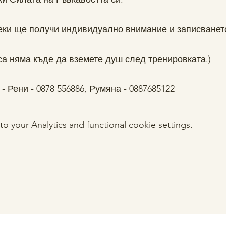
секи ще получи индивидуално внимание и записванет
са няма къде да вземете душ след тренировката.)
 Рени - 0878 556886, Румяна - 0887685122
your Analytics and functional cookie settings.