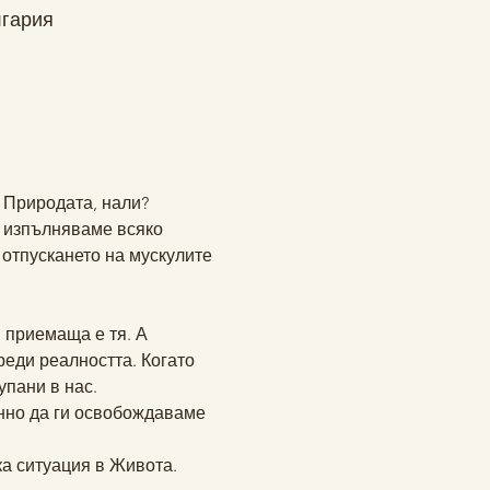
лгария
 Природата, нали?  
о изпълняваме всяко 
отпускането на мускулите 
 приемаща е тя. А 
реди реалността. Когато 
пани в нас.  
енно да ги освобождаваме 
ка ситуация в Живота.