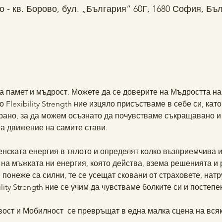
о - кв. Борово, бул. „България“ 60Г, 1680 София, Бъ
а памет и мъдрост. Можете да се доверите на Мъдростта на
 Flexibility Strength ние изцяло присъстваме в себе си, кат
ано, за да можем осъзнато да почувстваме съкращавано и 
а движение на самите стави.  
нската енергия в тялото и определят колко възприемчива и
на мъжката ни енергия, която действа, взема решенията и 
 понеже са силни, те се усещат сковани от страховете, натру
ility Strength ние се учим да чувстваме болките си и постеп
вост и Мобилност  се превръщат в една малка сцена на вся