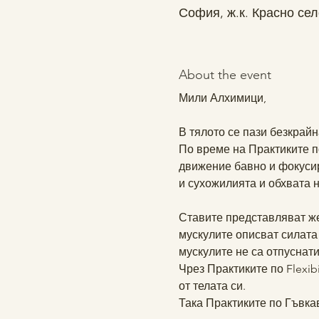
София, ж.к. Красно сел
About the event
Мили Алхимици, 
В тялото се пази безкрайн
По време на Практиките по
движение бавно и фокусир
и сухожилията и обхвата н
Ставите представляват же
мускулите описват силата 
мускулите не са отпуснати
Чрез Практиките по Flexib
от телата си. 
Така Практиките по Гъвка