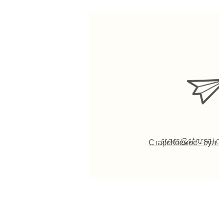
stars@starsa
СтарсКосмос - бул.