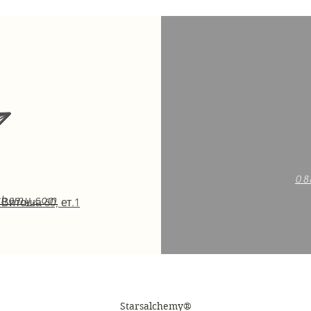
08
lchemy.com
 Витоша 60, ет.1
Starsalchemy®