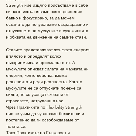
Strength ние изцяло присъстваме в себе 
си, като изпълняваме всяко движение 
бавно и фокусирано, за да можем 
осъзнато да почувстваме съкращавано и 
отпускането на мускулите и сухожилията 
и обхвата на движение на самите стави.  
Ставите представляват женската енергия 
в тялото и определят колко 
възприемчива и приемаща е тя. А 
мускулите описват силата на мъжката ни 
енергия, която действа, взема 
решенията и реди реалността. Когато 
мускулите не са отпуснати понеже са 
силни, те се усещат сковани от 
страховете, натрупани в нас.  
Чрез Практиките по Flexibility Strength 
ние се учим да чувстваме болките си и 
постепенно да ги освобождаваме от 
телата си. 
Така Практиките по Гъвкавост и 