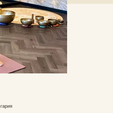
лгария