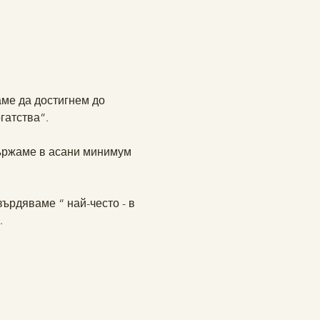
аме да достигнем до 
атства”. 
държаме в асани минимум 
върдяваме “ най-често - в 
.