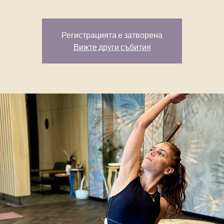
Регистрацията е затворена
Вижте други събития