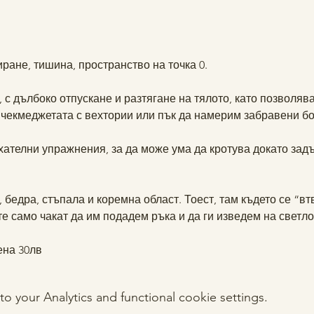
ране, тишина, пространство на точка 0. 
, с дълбоко отпускане и разтягане на тялото, като позволяв
 чекмеджетата с вехтории или пък да намерим забравени бог
хателни упражнения, за да може ума да кротува докато за
, бедра, стъпала и коремна област. Тоест, там където се “вт
е само чакат да им подадем ръка и да ги изведем на светло
ена 30лв
your Analytics and functional cookie settings.