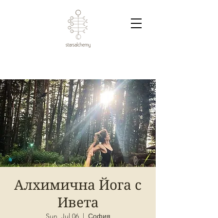
Алхимична Йога с
Ивета
Sun, Jul 06
  |  
София