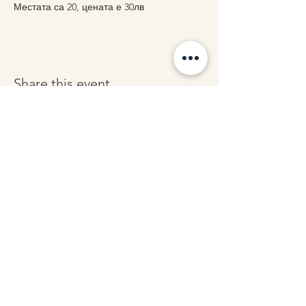
Местата са 20, цената е 30лв
Share this event
Contact us
stars@starsalchemy.com
СтарсКосмос - бул. Витоша 60, ет.1