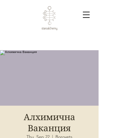
Алхимична
Ваканция
Thu, Sep 22
  |  
Borovets