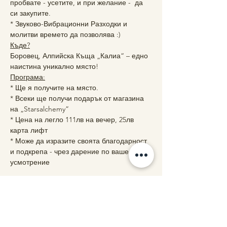
пробвате - усетите, и при желание -  да 
си закупите.
* Звуково-Вибрационни Разходки и 
молитви времето да позволява :)
Къде?
Боровец, Алпийска Къща „Калиа“ – едно 
наистина уникално място!
Програма:
* Ще я получите на място.
* Всеки ще получи подарък от магазина 
на „Starsalchemy”
* Цена на легло 111лв на вечер, 25лв 
карта лифт
* Може да изразите своята благодарност 
и подкрепа - чрез дарение по ваше 
усмотрение
Share this event