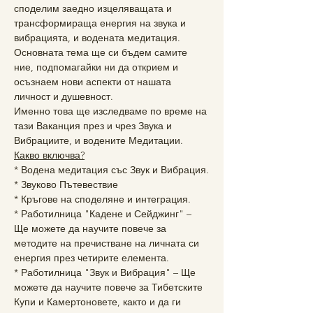
споделим заедно изцеляващата и 
трансформираща енергия на звука и 
вибрацията, и водената медитация.
Основната тема ще си бъдем самите 
ние, подпомагайки ни да открием и 
осъзнаем нови аспекти от нашата 
личност и душевност. 
Именно това ще изследваме по време на 
тази Ваканция през и чрез Звука и 
Вибрациите, и водените Медитации.
Какво включва?
* Водена медитация със Звук и Вибрация.
* Звуково Пътевествие
* Кръгове на споделяне и интеграция.
* Работилница "Кадене и Сейджинг" – 
Ще можете да научите повече за 
методите на пречистване на личната си 
енергия през четирите елемента.
* Работилница "Звук и Вибрация" – Ще 
можете да научите повече за Тибетските 
Купи и Камертоновете, както и да ги 