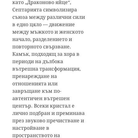
като „Драконово яйце“,
Септарията символизира
съюза между различни сили
в едно цяло — движение
между мъжкото и женското
начало, разделението и
повторното свързване.
Камък, подходящ за хора в
периоди на дълбока
вътрешна трансформация,
пренареждане на
отношенията или
завръщане към по-
автентичен вътрешен
център. Всеки кристал е
лично подбран и преминава
през звуково пречистване и
настройване в
пространството на