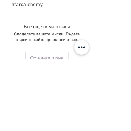
StarsAlchemy.
Все още няма отзиви
Споделете вашите мисли. Бъдете
първият, който ще остави отзив.
Оставете отзив
Свържете се с нас
stars@starsalchemy.com