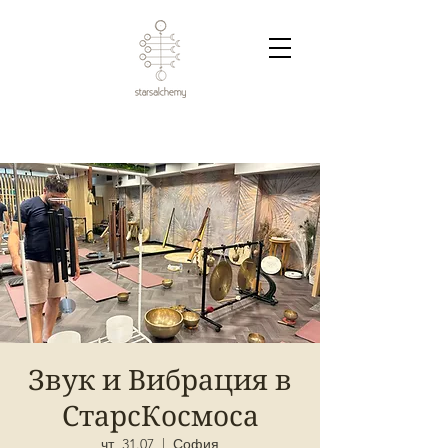
Звук и Вибрация в
СтарсКосмоса
чт, 31.07
  |  
София