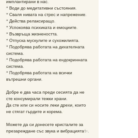
имплантирани в нас.
* Води до медитативни състояния.
* Сваля нивата на стрес и напрежение.
* Действа релаксиращо.
* Успокоява психиката и емоциите.
* Възвръща жизнеността.
* Отпуска мускулите и сухожилията.
* Подобрява работата на дихателната 
система.
* Подобрява работата на ендокринната 
система.
* Подобрява работата на всички 
вътрешни органи.
Добре е два часа преди сесията да не 
сте консумирали тежки храни.
Да сте или си носите леки дрехи, които 
не стягат гърдите и корема.
Можете да си донесете кристалите за 
презареждане със звука и вибрацията✨.