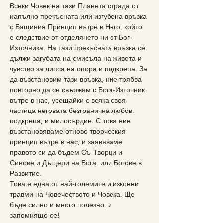
Всеки Човек на тази Планета страда от 
напълно прекъсната или изгубена връзка 
с Бащиния Принцип вътре в Него, който 
е следствие от отделянето ни от Бог-
Източника. На тази прекъсната връзка се 
дължи загубата на смисъла на живота и 
чувство за липса на опора и подкрепа. За 
да възстановим тази връзка, ние трябва 
повторно да се свържем с Бога-Източник 
вътре в нас, усещайки с всяка своя 
частица неговата безгранична любов, 
подкрепа, и милосърдие. С това ние 
възстановяваме отново творческия 
принцип вътре в нас, и заявяваме 
правото си да бъдем Съ-Творци и 
Синове и Дъщери на Бога, или Богове в 
Развитие. 
Това е една от най-големите и изконни 
травми на Човечеството и Човека. Ще 
бъде силно и много полезно, и 
запомнящо се!