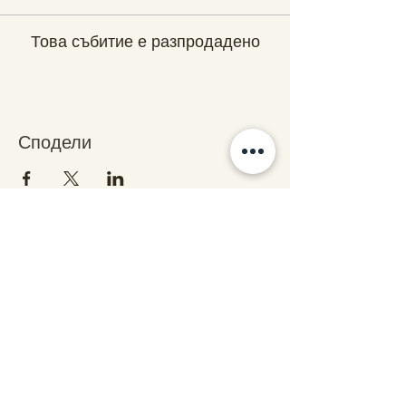
Това събитие е разпродадено
Сподели
Свържете се с нас
stars@starsalchemy.com