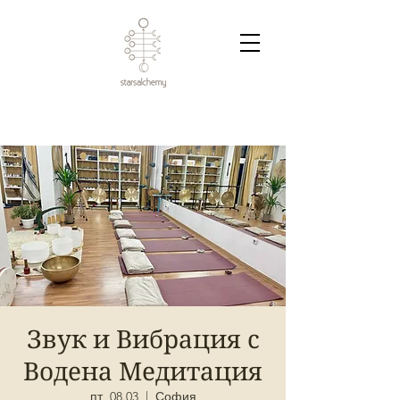
Звук и Вибрация с
Водена Медитация
пт, 08.03
  |  
София