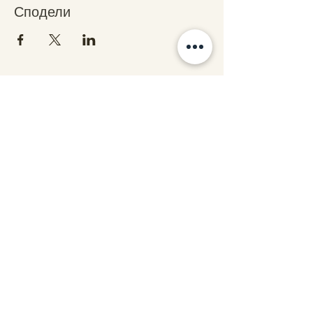
Сподели
Свържете се с нас
stars@starsalchemy.com
СтарсКосмос - бул. Витоша 60, ет.1