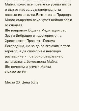
Майка, която все повече се усеща вътре 
и вън от нас за възстановяване за 
нашата изначална Божестевна Природа.
Много същества вече чуват нейния зов и 
го следват.
Ще направим Водена Медитация със 
Звук и Вибрация в навечерието на 
Христянския Празник - Голяма 
Богородица, не за да се включим в този 
егрегор, а да спомогнем неговоро 
разтваряне и повторно свързване с 
изначалната Божествена Майка.
Ще почетем и всички Майки.
Очакваме Ви!
Места 20, Цена 50лв 