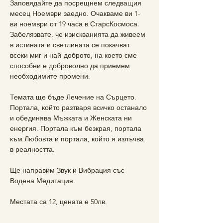
Заповядайте да посрещнем следващия 
месец Ноември заедно. Очакваме ви 1-
ви ноември от 19 часа в СтарсКосмоса.
Забелязвате, че изискванията да живеем 
в истината и светлината се покачват 
всеки миг и най-доброто, на което сме 
способни е доброволно да приемем 
необходимите промени.
Темата ще бъде Лечение на Сърцето. 
Портала, който разтваря всичко останало 
и обединява Мъжката и Женската ни 
енергия. Портала към безкрая, портала 
към Любовта и портала, който я излъчва 
в реалността.
Ще направим Звук и Вибрация със 
Водена Медитация. 
Местата са 12, цената е 50лв.