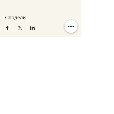
Сподели
Свържете се с нас
stars@starsalchemy.com
СтарсКосмос - бул. Витоша 60, ет.1