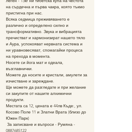
леген - 13кг ни тибетска купа на честота 
на сърдечна и първа чакра, която тъкмо 
пристигна при нас.
Всяка седмица преживяването е 
различно и определено силно и 
трансформативно. Звука и вибрацията 
пречистват и хармонизират нашето тяло 
и Аура, успокояват нервната система и 
ни уравновесяват, спомагайки процеса 
на прехода в момента.
Носете си йога мат и одеала, 
възглавнички. 
Можете да носите и кристали, амулети за 
изчистване и зареждане.
Ще можете да разгледате и при желание 
си закупите от нашите алхимични 
продукти.
Местата са 12, цената е 44лв Къде:, ул. 
Косово Поле 11 и Златни Врата (близо до 
Южен Парк)
 За записване и въпроси - Румяна - 
0887685122