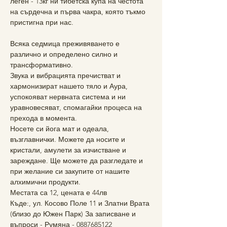
леген - 13кг ни тибетска купа на честота 
на сърдечна и първа чакра, която тъкмо 
пристигна при нас.
Всяка седмица преживяването е 
различно и определено силно и 
трансформативно.

Звука и вибрацията пречистват и 
хармонизират нашето тяло и Аура, 
успокояват нервната система и ни 
уравновесяват, спомагайки процеса на 
прехода в момента.
Носете си йога мат и одеала, 
възглавнички. Можете да носите и 
кристали, амулети за изчистване и 
зареждане. Ще можете да разгледате и 
при желание си закупите от нашите 
алхимични продукти.
Местата са 12, цената е 44лв

Къде:, ул. Косово Поле 11 и Златни Врата 
(близо до Южен Парк) За записване и 
въпроси - Румяна - 0887685122