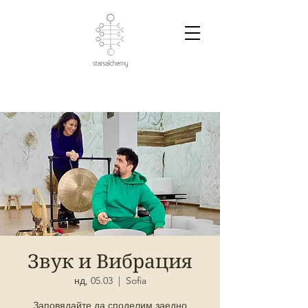
Звук и Вибрация
нд, 05.03
  |  
Sofia
Заповядайте да споделим заедно