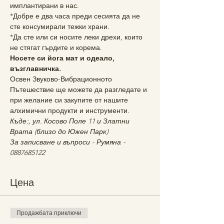
имплантирани в нас.
*Добре е два часа преди сесията да не 
сте консумирали тежки храни.
*Да сте или си носите леки дрехи, които 
не стягат гърдите и корема.
Носете си йога мат и одеало, 
възглавничка.
Освен Звуково-Вибрационното 
Пътешествие ще можете да разгледате и 
при желание си закупите от нашите 
алхимични продукти и инструменти.
Къде:, ул. Косово Поле 11 и Златни 
Врата (близо до Южен Парк)
За записване и въпроси - Румяна - 
0887685122
Цена
Продажбата приключи