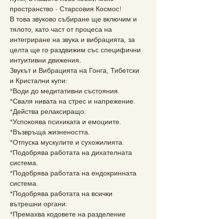
пространство - Старсовия Космос!
В това звуково събиране ще включим и 
тялото, като част от процеса на 
интегриране на звука и вибрацията, за 
целта ще го раздвижим със специфични 
интуитивни движения.
Звукът и Вибрацията на Гонга, Тибетски 
и Кристални купи:
*Води до медитативни състояния.
*Сваля нивата на стрес и напрежение.
*Действа релаксиращо.
*Успокоява психиката и емоциите.
*Възвръща жизнеността.
*Отпуска мускулите и сухожилията.
*Подобрява работата на дихателната 
система.
*Подобрява работата на ендокринната 
система.
*Подобрява работата на всички 
вътрешни органи.
*Премахва кодовете на разделение 