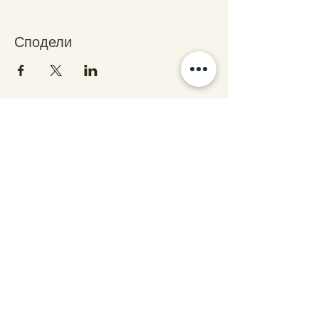
Сподели
Свържете се с нас
stars@starsalchemy.com
СтарсКосмос - бул. Витоша 60, ет.1