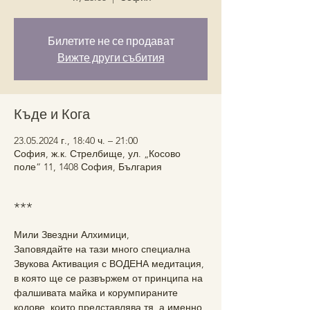
Билетите не се продават
Вижте други събития
Къде и Кога
23.05.2024 г., 18:40 ч. – 21:00
София, ж.к. Стрелбище, ул. „Косово
поле“ 11, 1408 София, България
***
Мили Звездни Алхимици,
Заповядайте на тази много специална 
Звукова Активация с ВОДЕНА медитация, 
в която ще се развържем от принципа на 
фалшивата майка и корумпираните 
кодове, които представлява тя, а именно 