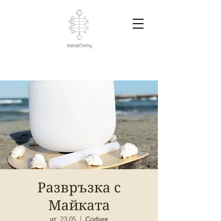
Развръзка с
Майката
чт, 23.05
  |  
София