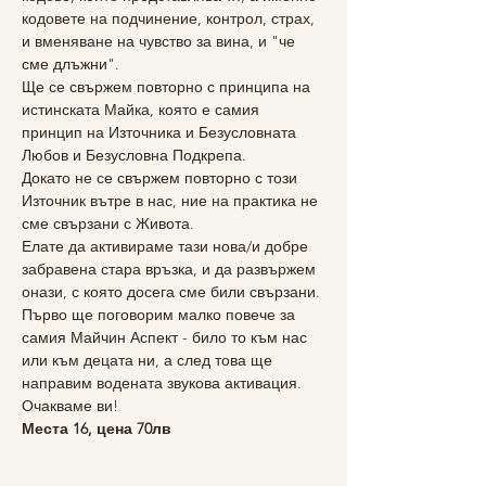
кодовете на подчинение, контрол, страх, 
и вменяване на чувство за вина, и "че 
сме длъжни". 
Ще се свържем повторно с принципа на 
истинската Майка, която е самия 
принцип на Източника и Безусловната 
Любов и Безусловна Подкрепа. 
Докато не се свържем повторно с този 
Източник вътре в нас, ние на практика не 
сме свързани с Живота.
Елате да активираме тази нова/и добре 
забравена стара връзка, и да развържем 
онази, с която досега сме били свързани.
Първо ще поговорим малко повече за 
самия Майчин Аспект - било то към нас 
или към децата ни, а след това ще 
направим водената звукова активация.
Очакваме ви!
Места 16, цена 70лв