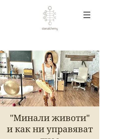
"Минали животи"
и как ни управяват