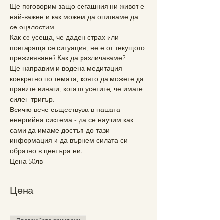
Ще поговорим защо сегашния ни живот е 
най-важен и как можем да опитваме да 
се оцялостим.
Как се усеща, че даден страх или 
повтаряща се ситуация, не е от текущото 
преживяване? Как да различаваме?
Ще направим и водена медитация 
конкретно по темата, която да можете да 
правите винаги, когато усетите, че имате 
силен тригър.
Всичко вече съществува в нашата 
енергийна система - да се научим как 
сами да имаме достъп до тази 
информация и да върнем силата си 
обратно в центъра ни.
Цена 50лв
Цена