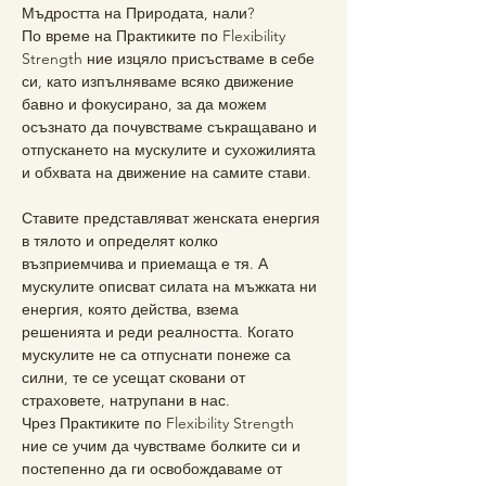
Мъдростта на Природата, нали?  
По време на Практиките по Flexibility 
Strength ние изцяло присъстваме в себе 
си, като изпълняваме всяко движение 
бавно и фокусирано, за да можем 
осъзнато да почувстваме съкращавано и 
отпускането на мускулите и сухожилията 
и обхвата на движение на самите стави.  
Ставите представляват женската енергия 
в тялото и определят колко 
възприемчива и приемаща е тя. А 
мускулите описват силата на мъжката ни 
енергия, която действа, взема 
решенията и реди реалността. Когато 
мускулите не са отпуснати понеже са 
силни, те се усещат сковани от 
страховете, натрупани в нас.  
Чрез Практиките по Flexibility Strength 
ние се учим да чувстваме болките си и 
постепенно да ги освобождаваме от 