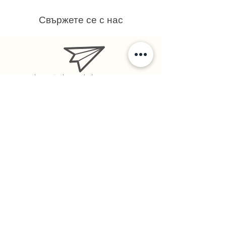
Свържете се с нас
stars@starsalchemy.com
СтарсКосмос - бул. Витоша 60, ет.1
Ивайло
0879184918
Румяна
0878113771