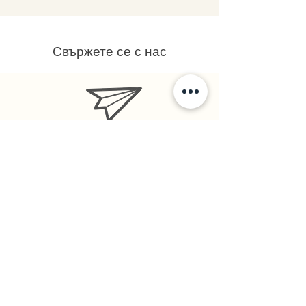
Свържете се с нас
stars@starsalchemy.com
СтарсКосмос - бул. Витоша 60, ет.1
Ивайло
0879184918
Румяна
0878113771