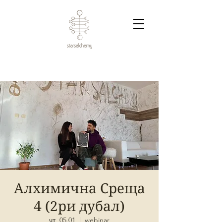
Алхимична Среща
4 (2ри дубал)
чт, 05.01
  |  
webinar