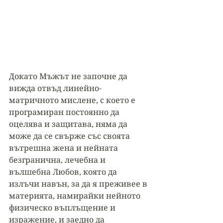
Докато Мъжът не започне да 
вижда отвъд линейно-
матричното мислене, с което е 
програмиран постоянно да 
оцелява и защитава, няма да 
може да се свърже със своята 
вътрешна жена и нейната 
безгранична, лечебна и 
вълшебна Любов, която да 
излъчи навън, за да я преживее в 
материята, намирайки нейното 
физическо въплъщение и 
изражение, и заедно да 