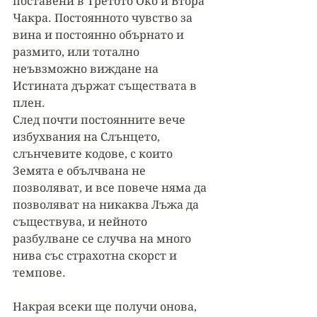
поставени в Третото Око и Втора 
Чакра. Постоянното чувство за 
вина и постоянно обърнато и 
размито, или тотално 
неъвзможно виждане на 
Истината държат съществата в 
плен. 
След почти постоянните вече 
избухвания на Слънцето, 
слънчевите кодове, с които 
Земята е обълчвана не 
позволяват, и все повече няма да 
позволяват на никаква Лъжа да 
съществува, и нейното 
разбулване се случва на много 
нива със страхотна скорст и 
темпове. 
Накрая всеки ще получи онова, 