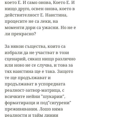
което Е. И само онова, Което Е. И 
нищо друго, освен онова, което в 
действителност Е. Наистина, 
процесите не са леки, на 
моменти дори са ужасни. Но не е 
ли прекрасно? 
За някои същества, които са 
избрали да не участват в този 
сценарий, сякаш нищо различно 
или ново не се случва, и това за 
тях наистина ще е така. Защото 
те ще продължават и 
продължават в успоредната 
реалност-затвор-матрица, с 
всичките нейни "шукарии", 
форматиращи и под"сигурени" 
преживявания. Лошо няма 
реалности и тайм линии 