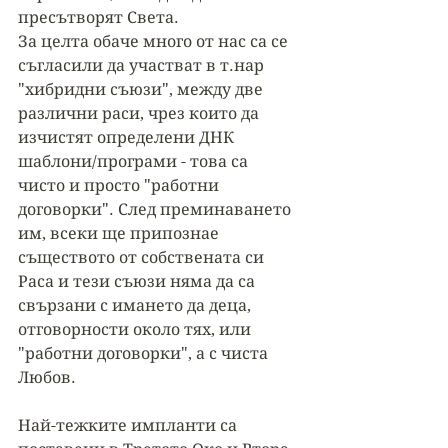
пресътворят Света. 
За целта обаче много от нас са се 
съгласили да участват в т.нар 
"хибридни съюзи", между две 
различни раси, чрез които да 
изчистят определени ДНК 
шаблони/програми - това са 
чисто и просто "работни 
договорки". След преминаването 
им, всеки ще припознае 
съществото от собствената си 
Раса и тези съюзи няма да са 
свързани с имането да деца, 
отговорности около тях, или 
"работни договорки", а с чиста 
Любов. 
Най-тежките импланти са 