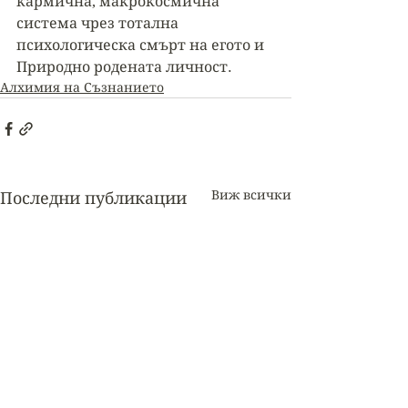
кармична, макрокосмична 
система чрез тотална 
психологическа смърт на егото и 
Природно родената личност.
Алхимия на Съзнанието
Виж всички
Последни публикации