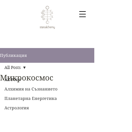
Публикация
All Posts
Микрокосмос
All Posts
Алхимия на Съзнанието
Планетарна Енергетика
Астрология