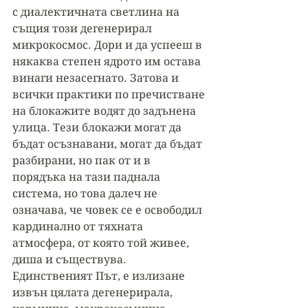
с диалектичната светлина на 
същия този дегенерирал 
микрокосмос. Дори и да успееш в 
някаква степен ядрото им остава 
винаги незасегнато. Затова и 
всички практики по пречистване 
на блокажите водят до задънена 
улица. Тези блокажи могат да 
бъдат осъзнавани, могат да бъдат 
разбирани, но пак от и в 
порядъка на тази паднала 
система, но това далеч не 
означава, че човек се е освободил 
кардинално от тяхната 
атмосфера, от която той живее, 
диша и съществува. 
Единственият Път, е излизане 
извън цялата дегенерирала, 