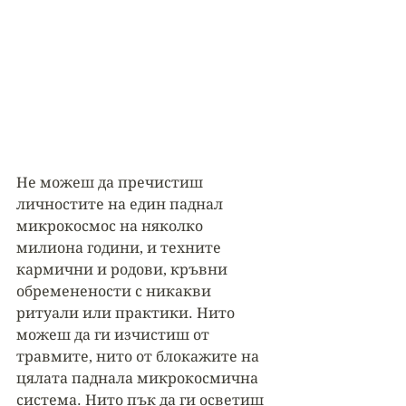
Не можеш да пречистиш 
личностите на един паднал 
микрокосмос на няколко 
милиона години, и техните 
кармични и родови, кръвни 
обременености с никакви 
ритуали или практики. Нито 
можеш да ги изчистиш от 
травмите, нито от блокажите на 
цялата паднала микрокосмична 
система. Нито пък да ги осветиш 